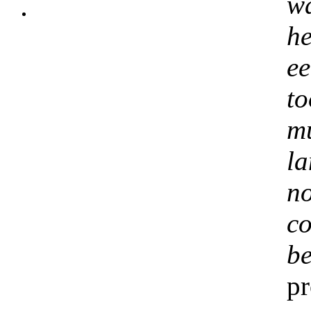
w
h
e
t
m
l
no
c
be
p