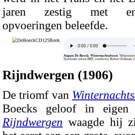
jaren zestig met en
opvoeringen beleefde.
August De Boeck
:
Winternachtsdroom
'Heksendans
Symfonie orkest BRT, conductor Robert Zollman 
Rijndwergen (1906)
De triomf van
Winternacht
Boecks geloof in eige
Rijndwergen
waagde hij z