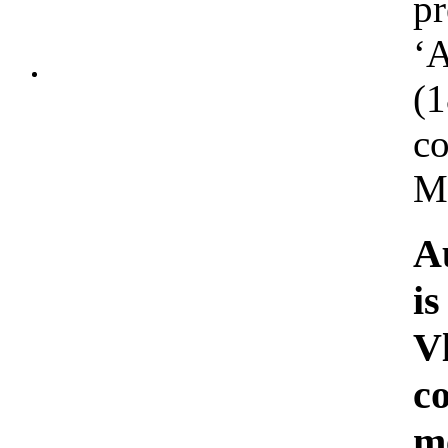
pr
‘
(
c
M
A
i
V
c
m