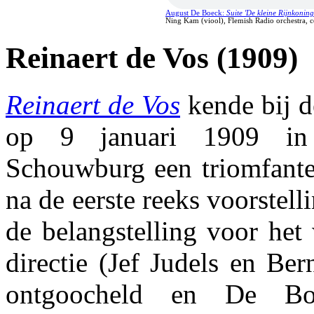
August De Boeck
:
Suite 'De kleine Rijnkoning
Ning Kam (viool), Flemish Radio orchestra,
Reinaert de Vos (1909)
Reinaert de Vos
kende bij d
op 9 januari 1909 in
Schouwburg een triomfantel
na de eerste reeks voorstel
de belangstelling voor het
directie (Jef Judels en Be
ontgoocheld en De B