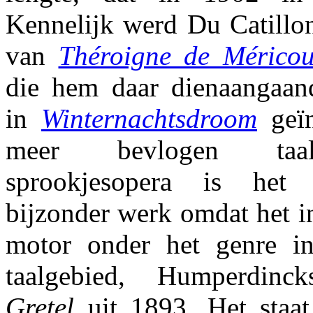
Kennelijk werd Du Catillon
van
Théroigne de Méricou
die hem daar dienaangaand
in
Winternachtsdroom
geïn
meer bevlogen taal
sprookjesopera is het
bijzonder werk omdat het in
motor onder het genre i
taalgebied, Humperdin
Gretel
uit 1893. Het staat 