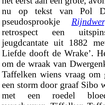
het eerst aan een grote, av
nu op tekst van Pol D
pseudosprookje
Rijndwe
retrospect een uitsp
jeugdcantate uit 1882 me
Liefde dooft de Wrake’. He
om de wraak van Dwergenk
Taffelken wiens vraag om g
een storm door graaf Sibo 
met een roedel bloe