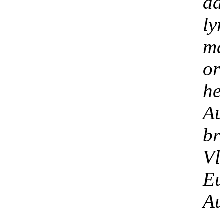
a
l
ma
or
h
A
b
V
E
A