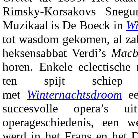
Rimsky-Korsakovs Snegur
Muzikaal is De Boeck in
Wi
tot wasdom gekomen, al zal
heksensabbat Verdi’s
Macb
horen. Enkele eclectische
ten spijt schie
met
Winternachtsdroom
ee
succesvolle opera’s u
operageschiedenis, een w
werd in het Frans en het D