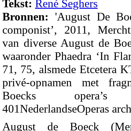
Tekst:
René Seghers
Bronnen:
'August De Boe
componist’, 2011, Mercht
van diverse August de Bo
waaronder Phaedra ‘In Flan
71, 75, alsmede Etcetera K
privé-opnamen met fra
Boecks opera’
401NederlandseOperas archi
August de Boeck (Mer