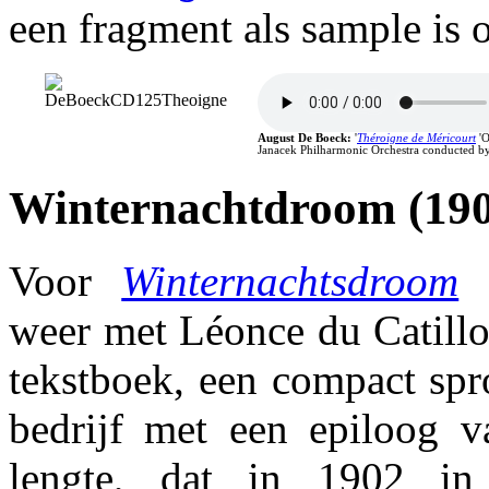
een fragment als sample is
August De Boeck
:
'
Théroigne de Méricourt
'O
Janacek Philharmonic Orchestra conducted by
Winternachtdroom (19
Voor
Winternachtsdroom
g
weer met Léonce du Catillo
tekstboek, een compact spr
bedrijf met een epiloog 
lengte, dat in 1902 in