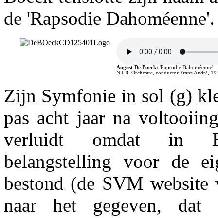
de 'Rapsodie Dahoméenne'.
August De Boeck:
'Rapsodie Dahoméenne'
N.I.R. Orchestra, conductor Franz André, 19
Zijn Symfonie in sol (g) kl
pas acht jaar na voltooiin
verluidt omdat in B
belangstelling voor de ei
bestond (de SVM website v
naar het gegeven, dat 