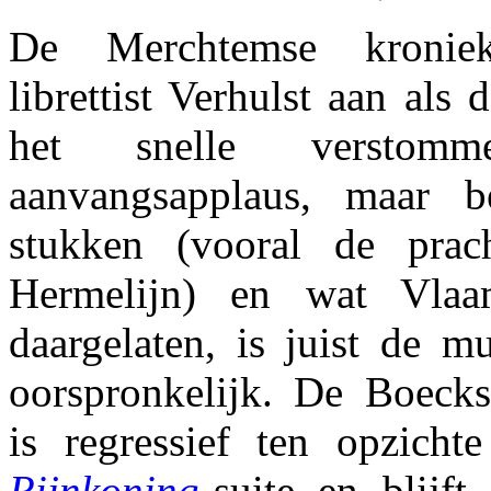
De Merchtemse kroniek
librettist Verhulst aan als
het snelle versto
aanvangsapplaus, maar be
stukken (vooral de prach
Hermelijn) en wat Vlaa
daargelaten, is juist de m
oorspronkelijk. De Boecks 
is regressief ten opzich
Rijnkoning
-
suite en blijft