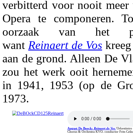
verbitterd voor nooit meer
Opera te componeren. To
oorzaak van het pr
want
Reinaert de Vos
kreeg 
aan de grond. Alleen De Vl
zou het werk ooit hernemen
in 1941, 1953 (op de Gro
1973.
August De Boeck
:
Reinaert de Vos
'Orkestintro
Chorus & Orchestra KVO, conductor Frits Celi