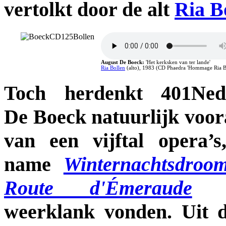
vertolkt door de alt
Ria B
August De Boeck:
'Het kerksken van ter lande'
Ria Bollen
(alto), 1983 (CD Phaedra 'Hommage Ria Bo
Toch herdenkt 401Nede
De Boeck natuurlijk voor
van een vijftal opera’
name
Winternachtsdroo
Route d'Émeraude
(1
weerklank vonden. Uit d