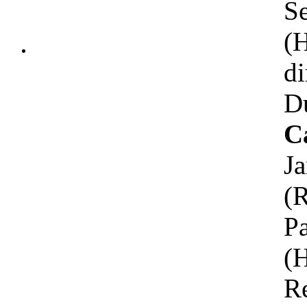
S
(H
d
D
Ca
J
(
P
(
R