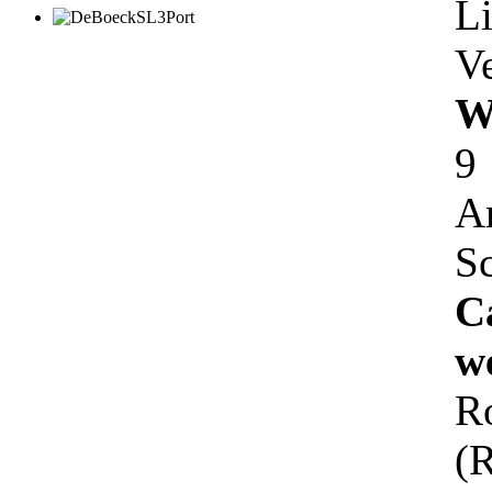
L
Ve
W
9
A
S
C
w
R
(R