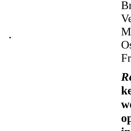
B
V
M
Os
Fr
R
k
w
o