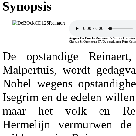
Synopsis
August De Boeck
:
Reinaert de Vos
'Orkestintro
Chorus & Orchestra KVO, conductor Frits Celi
De opstandige Reinaert
Malpertuis, wordt gedagv
Nobel wegens opstandighe
Isegrim en de edelen willen
maar het volk en Rein
Hermelijn vermurwen de