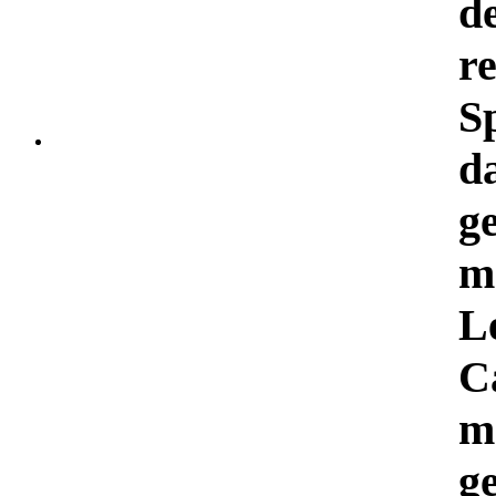
d
re
S
d
g
m
L
C
m
g