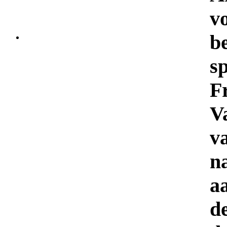
v
be
s
F
V
v
n
a
d