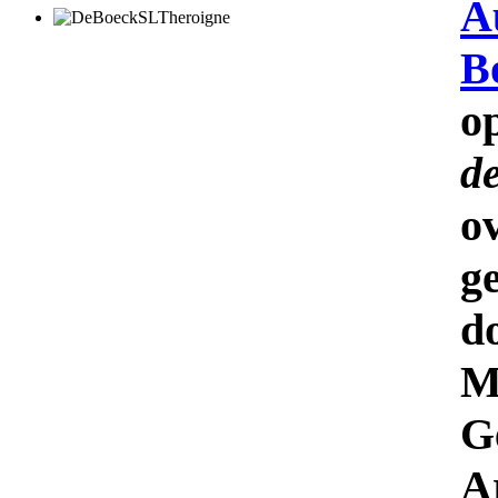
A
B
o
d
g
d
M
G
A