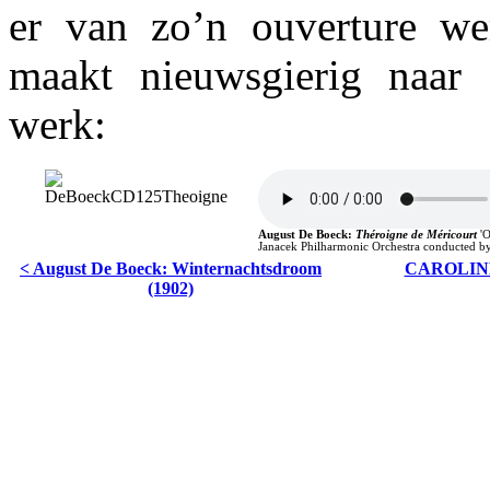
er van zo’n ouverture we
maakt nieuwsgierig naar 
werk:
August De Boeck
:
Théroigne de Méricourt
'
Janacek Philharmonic Orchestra conducted by
< August De Boeck: Winternachtsdroom
CAROLINE
(1902)