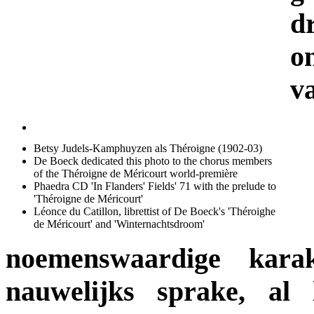
d
o
v
Betsy Judels-Kamphuyzen als Théroigne (1902-03)
De Boeck dedicated this photo to the chorus members
of the Théroigne de Méricourt world-première
Phaedra CD 'In Flanders' Fields' 71 with the prelude to
'Théroigne de Méricourt'
Léonce du Catillon, librettist of De Boeck's 'Théroighe
de Méricourt' and 'Winternachtsdroom'
noemenswaardige karak
nauwelijks sprake, al 