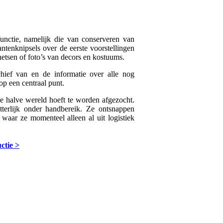
unctie, namelijk die van conserveren van
tenknipsels over de eerste voorstellingen
hetsen of foto’s van decors en kostuums.
chief van en de informatie over alle nog
p een centraal punt.
de halve wereld hoeft te worden afgezocht.
terlijk onder handbereik. Ze ontsnappen
 waar ze momenteel alleen al uit logistiek
ctie >