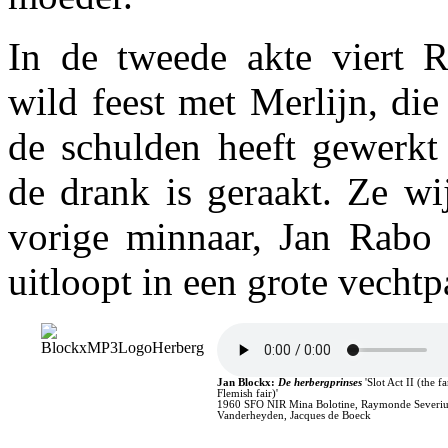
In de tweede akte viert R
wild feest met Merlijn, die
de schulden heeft gewerkt
de drank is geraakt. Ze wij
vorige minnaar, Jan Rabo 
uitloopt in een grote vechtpa
Jan Blockx:
De herbergprinses
'Slot Act II (the f
Flemish fair)'
1960 SFO NIR Mina Bolotine, Raymonde Severiu
Vanderheyden, Jacques de Boeck