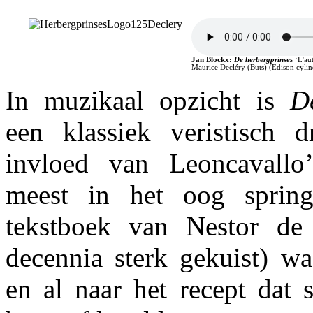
Jan Blockx:
De herbergprinses
‘L'aut
Maurice Decléry (Buts) (Edison cyli
In muzikaal opzicht is
D
een klassiek veristisch 
invloed van Leoncavall
meest in het oog spring
tekstboek van Nestor de 
decennia sterk gekuist) wa
en al naar het recept dat 