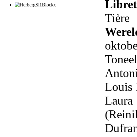
Libret
Tière
Werel
oktob
Tone
Antoni
Louis 
Lau
(Rein
Dufran