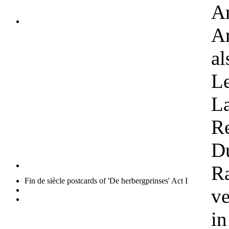
A
A
a
Le
La
Re
D
R
Fin de siècle postcards of 'De herbergprinses' Act I
ve
in