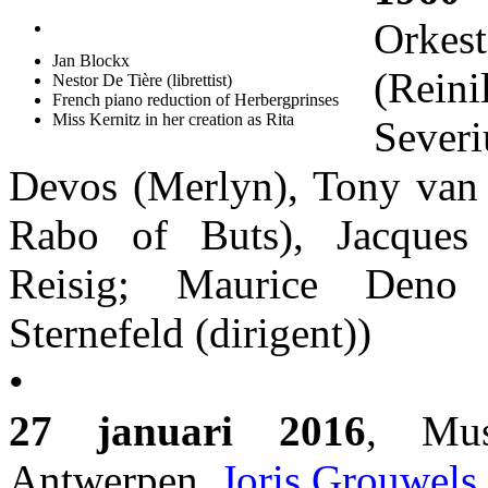
Orkes
Jan Blockx
(Rein
Nestor De Tière (librettist)
French piano reduction of Herbergprinses
Miss Kernitz in her creation as Rita
Severi
Devos (Merlyn), Tony van
Rabo of Buts), Jacques
Reisig; Maurice Deno 
Sternefeld (dirigent))
•
27 januari 2016
, Mus
Antwerpen,
Joris Grouwels