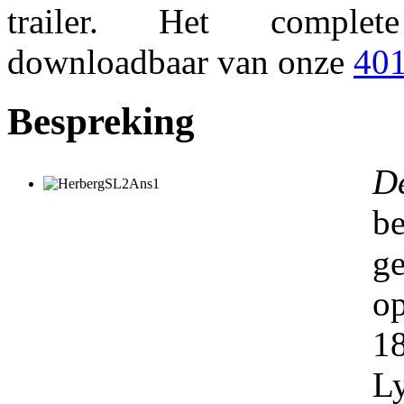
trailer. Het comple
downloadbaar van onze
401
Bespreking
D
b
ge
o
1
L