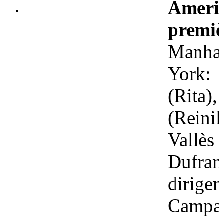
Ameri
premi
Manha
York:
(Rita)
(Rein
Vallès
Dufra
diri
Campa