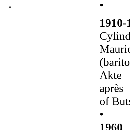
•
1910-
Cyli
Maur
(barit
Akte 
après
of But
•
1960