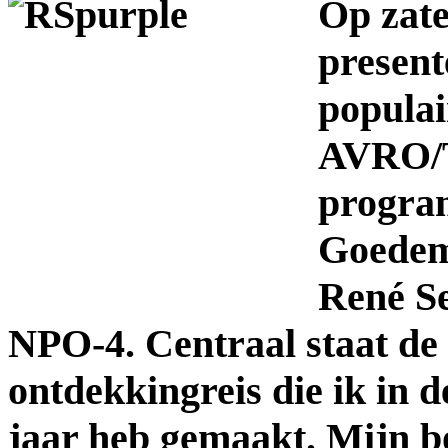
Op zate
present
populai
AVRO/
progra
Goedem
René Se
NPO-4. Centraal staat de
ontdekkingreis die ik in d
jaar heb gemaakt. Mijn b