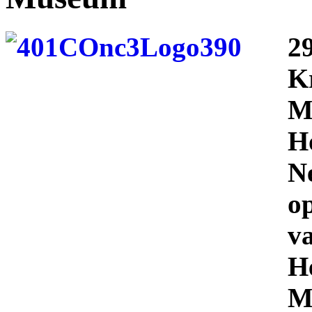
2
K
M
H
N
op
v
He
Mü