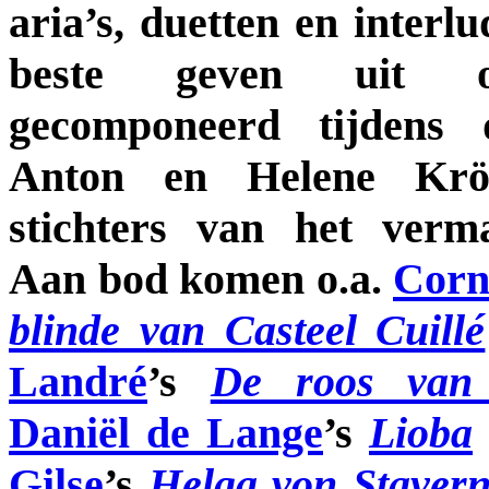
aria’s, duetten en interlu
beste geven uit op
gecomponeerd tijdens 
Anton en Helene Kröll
stichters van het ver
Aan bod komen o.a.
Corn
blinde van Casteel Cuillé
Landré
’s
De roos van
Daniël de Lange
’s
Lioba
Gilse
’s
Helga von Staver