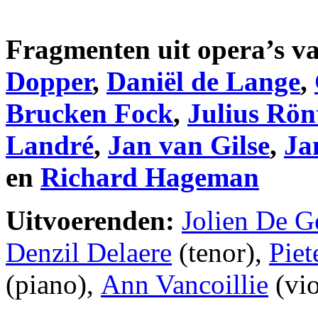
Fragmenten uit opera’s v
Dopper
,
Daniël de Lange
,
Brucken Fock
,
Julius Rön
Landré
,
Jan van Gilse
,
Ja
en
Richard Hageman
Uitvoerenden:
Jolien De 
Denzil Delaere
(tenor),
Piet
(piano),
Ann Vancoillie
(vio