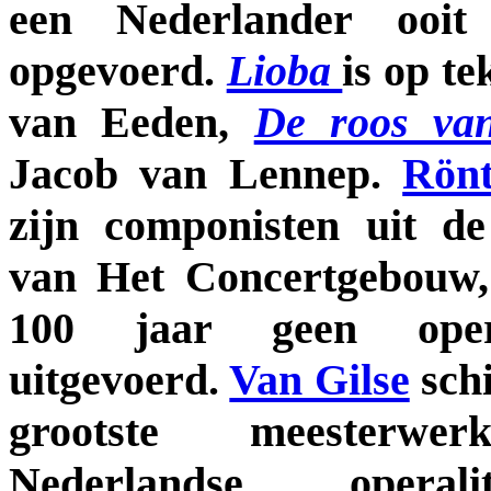
een Nederlander ooi
opgevoerd.
Lioba
is op te
van Eeden,
De roos va
Jacob van Lennep.
Rön
zijn componisten uit 
van Het Concertgebouw,
100 jaar geen oper
uitgevoerd.
Van Gilse
sch
grootste meester
Nederlandse operal