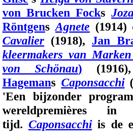
von Brucken Fock
s
Joza
Röntgen
s
Agnete
(1914)
Cavalier
(1918),
Jan Br
kleermakers van Marken
von Schönau
)
(1916
Hageman
s
Caponsacchi
(
'Een bijzonder progra
wereldpremières i
tijd.
Caponsacchi
is de e