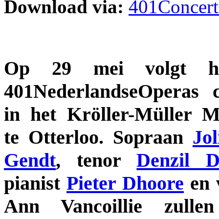
Download via:
401Concert
Op 29 mei volgt h
401NederlandseOperas c
in het Kröller-Müller 
te Otterloo. Sopraan
Jo
Gendt
, tenor
Denzil D
pianist
Pieter Dhoore
en v
Ann Vancoillie zulle