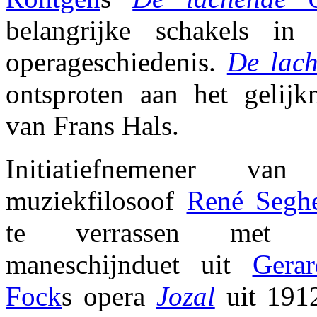
belangrijke schakels in
operageschiedenis.
De lach
ontsproten aan het gelijkn
van Frans Hals.
Initiatiefnemener van
muziekfilosoof
René Segh
te verrassen met h
maneschijnduet uit
Gera
Fock
s opera
Jozal
uit 1912