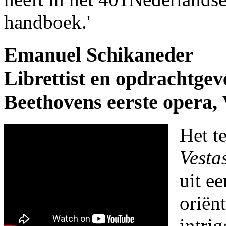
handboek.'
Emanuel Schikaneder
Librettist en opdrachtgev
Beethovens eerste opera, 
Het t
Vesta
uit e
oriënt
intri