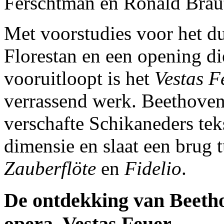
Ferschtman en Ronald Brau
Met voorstudies voor het d
Florestan en een opening d
vooruitloopt is het
Vestas F
verrassend werk. Beethove
verschafte Schikaneders tek
dimensie en slaat een brug 
Zauberflöte
en
Fidelio
.
De ontdekking van Beetho
opera, Vestas Feuer