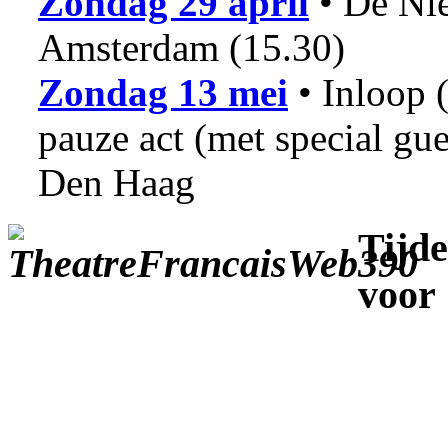
Zondag 29 april
• De N
Amsterdam (15.30)
Zondag 13 mei
• Inloop 
pauze act (met special gues
Den Haag
Tijd
vo