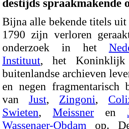
destijds spraakmakende o
Bijna alle bekende titels ui
1790 zijn verloren geraak
onderzoek in het
Ned
Instituut
, het Koninklijk
buitenlandse archieven leve
en negen fragmentarisch 
van
Just
,
Zingoni
,
Coli
Swieten
,
Meissner
en
Wassenaer-Obdam
op. De