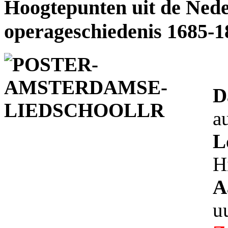
Hoogtepunten uit de Ned
operageschiedenis 1685-1
D
a
L
H
A
u