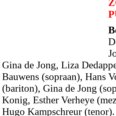
Z
P
B
D
J
Gina de Jong, Liza Dedapp
Bauwens (sopraan), Hans V
(bariton), Gina de Jong (so
Konig, Esther Verheye (mez
Hugo Kampschreur (tenor).