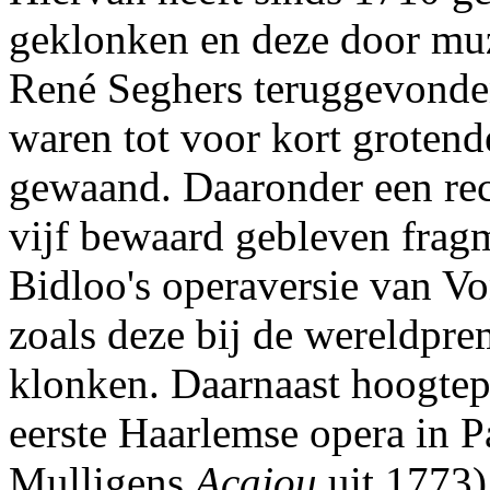
geklonken en deze door muz
René Seghers teruggevonde
waren tot voor kort grotend
gewaand. Daaronder een rec
vijf bewaard gebleven frag
Bidloo's operaversie van V
zoals deze bij de wereldpre
klonken. Daarnaast hoogtep
eerste Haarlemse opera in P
Mulligens
Acajou
uit 1773)