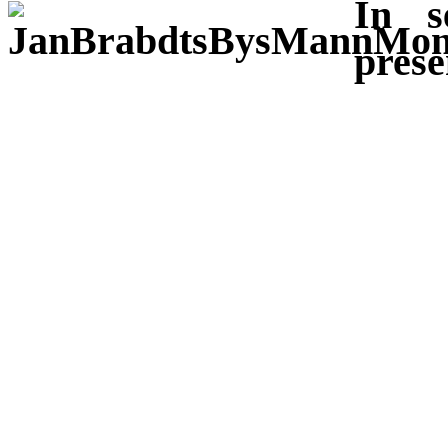
In s
prese