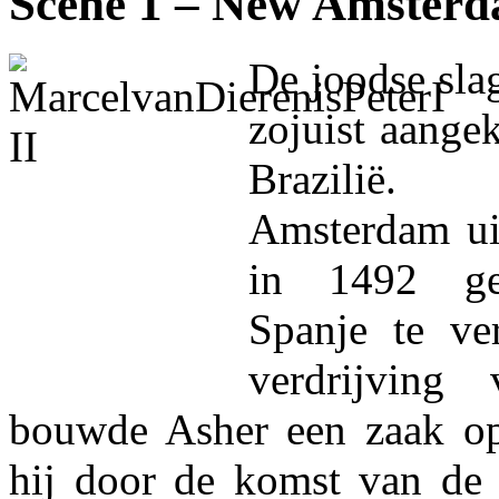
Scène 1 – New Amsterd
De joodse sla
zojuist aange
Brazilië.
Amsterdam uit
in 1492 ge
Spanje te ver
verdrijving
bouwde Asher een zaak op 
hij door de komst van de