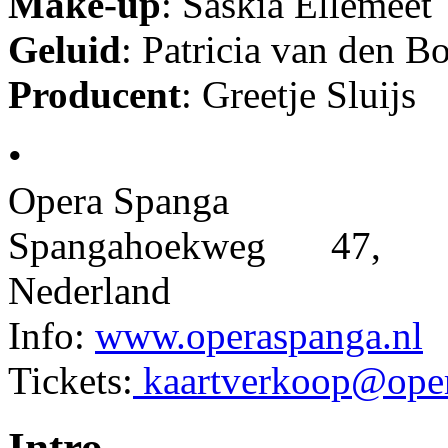
Make-up
: Saskia Ellemeet
Geluid
: Patricia van den B
Producent
: Greetje Sluijs
•
Opera Spanga
Spangahoekweg 47, 
Nederland
Info:
www.operaspanga.nl
Tickets:
kaartverkoop@oper
Intro