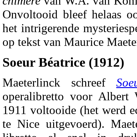
chimère
van W.A. van Koni
Onvoltooid bleef helaas o
het intrigerende mysteriesp
op tekst van Maurice Maete
Soeur Béatrice (1912)
Maeterlinck schreef
Soe
operalibretto voor Albert 
1911 voltooide (het werd e
te Nice uitgevoerd). Maet