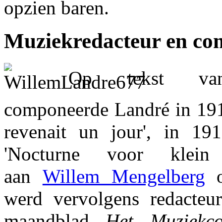
opzien baren.
Muziekredacteur en com
Op tekst van
componeerde Landré in 1912 
revenait un jour', in 19
'Nocturne voor klein 
aan
Willem Mengelberg
o
werd vervolgens redacteu
maandblad
Het Muziekco