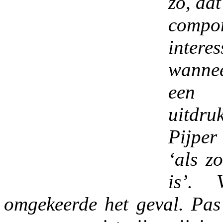
zo, da
comp
intere
wanne
een 
uitdru
Pijper
‘als z
is’. 
omgekeerde het geval. Pa