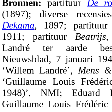
Bronnen:
partituur
De r
(1897); diverse recensi
Dekama
, 1897; partituu
1911; partituur
Beatrijs
,
Landré ter aarde best
Nieuwsblad, 7 januari 19
‘Willem Landré’,
Mens &
‘Guillaume Louis Frédéri
1948)’, NMI; Eduard Re
Guillaume Louis Frédéric 