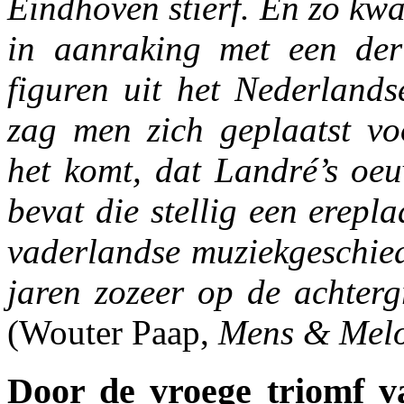
Eindhoven stierf. En zo kw
in aanraking met een der
figuren uit het Nederlands
zag men zich geplaatst v
het komt, dat Landré’s oeu
bevat die stellig een erepl
vaderlandse muziekgeschied
jaren zozeer op de achterg
(Wouter Paap,
Mens & Melo
Door de vroege triomf v