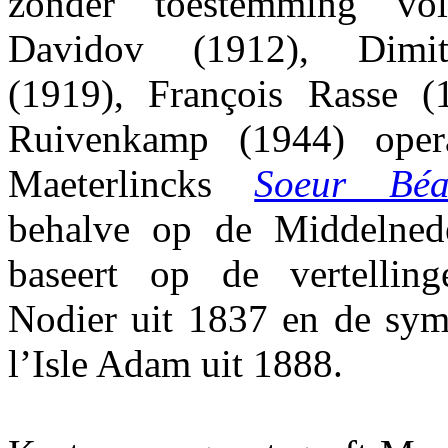
zonder toestemming vo
Davidov (1912), Dimit
(1919), François Rasse (
Ruivenkamp (1944) oper
Maeterlincks
Soeur Béat
behalve op de Middelnede
baseert op de vertellin
Nodier uit 1837 en de symb
l’Isle Adam uit 1888.