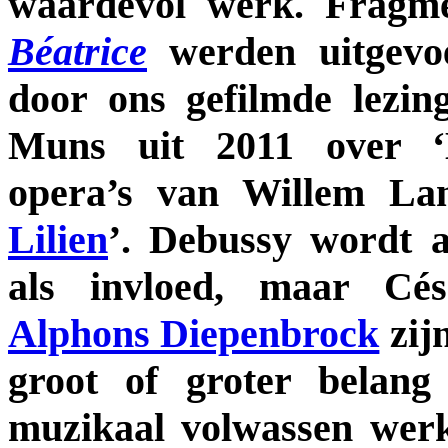
waardevol werk. Fragm
Béatrice
werden uitgevoe
door ons gefilmde lezi
Muns uit 2011 over ‘B
opera’s van Willem L
Lilien
’. Debussy wordt 
als invloed, maar Cé
Alphons Diepenbrock
zij
groot of groter belang
muzikaal volwassen wer