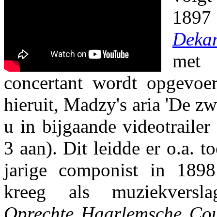
1897
Deka
met
concertant wordt opgevoe
hieruit, Madzy's aria 'De z
u in bijgaande videotraile
3 aan). Dit leidde er o.a. t
jarige componist in 1898
kreeg als muziekversl
Oprechte Haarlemsche Co