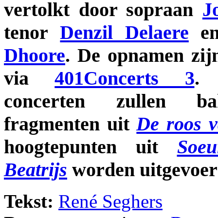
vertolkt door sopraan
J
tenor
Denzil Delaere
en
Dhoore
. De opnamen zij
via
401Concerts 3
. 
concerten zullen ba
fragmenten uit
De roos 
hoogtepunten uit
Soeu
Beatrijs
worden uitgevoer
Tekst:
René Seghers