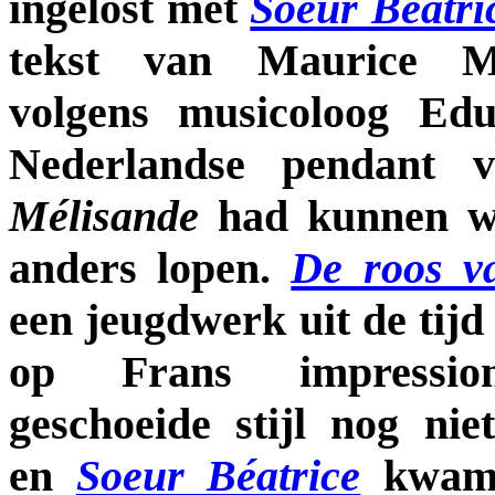
ingelost met
Soeur Béatri
tekst van Maurice Ma
volgens musicoloog Ed
Nederlandse pendant
Mélisande
had kunnen w
anders lopen.
De roos 
een jeugdwerk uit de tijd
op Frans impressioni
geschoeide stijl nog ni
en
Soeur Béatrice
kwam 