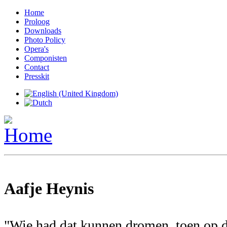
Home
Proloog
Downloads
Photo Policy
Opera's
Componisten
Contact
Presskit
Aafje Heynis
"Wie had dat kunnen dromen, toen op d