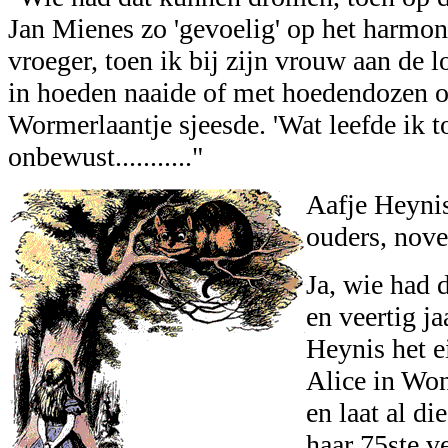
Jan Mienes zo 'gevoelig' op het harmo
vroeger, toen ik bij zijn vrouw aan de 
in hoeden naaide of met hoedendozen op
Wormerlaantje sjeesde. 'Wat leefde ik 
onbewust..........."
Aafje Heynis
ouders, nov
Ja, wie had 
en veertig ja
Heynis het e
Alice in Won
en laat al d
haar 75ste v